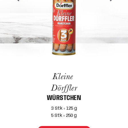
Kleine
Dörffler
WÜRSTCHEN
3 Stk = 125 g
5 Stk = 250 g