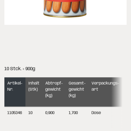
10 Stck. = 900g
Artikel-
Inhalt
Abtropf­
Gesamt­
Verpackungs­
EA
Nr.
(Stk)
gewicht
gewicht
art
(VE
(kg)
(kg)
1105346
10
0,900
1,700
Dose
40