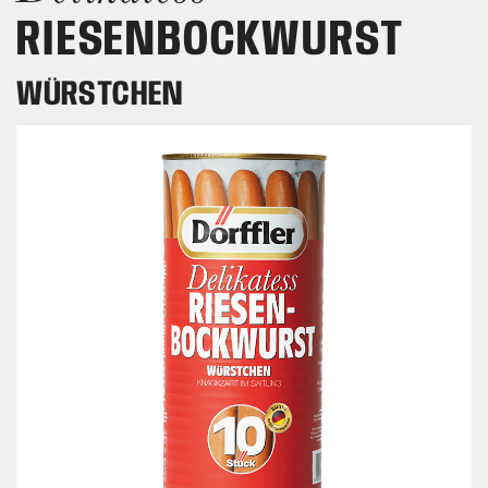
RIESEN­BOCK­WURST
WÜRSTCHEN