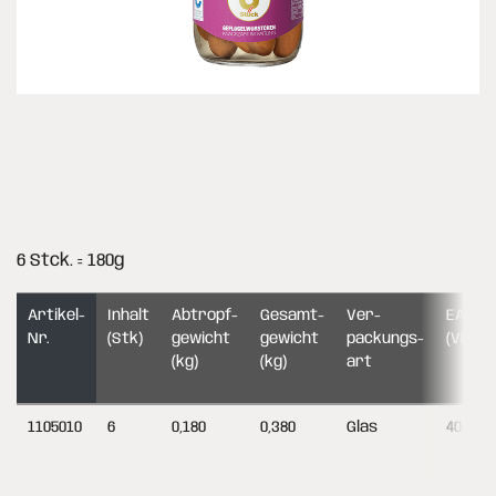
6 Stck. = 180g
Artikel-
Inhalt
Abtropf­
Gesamt­
Ver­
EAN-C
Nr.
(Stk)
gewicht
gewicht
packungs­
(VE)
(kg)
(kg)
art
1105010
6
0,180
0,380
Glas
404895