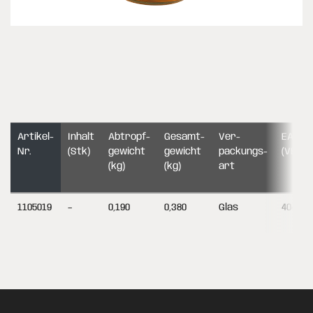
Artikel-
Inhalt
Abtropf­
Gesamt­
Ver­
EAN-C
Nr.
(Stk)
gewicht
gewicht
packungs­
(VE)
(kg)
(kg)
art
1105019
–
0,190
0,380
Glas
404895