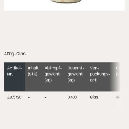
400g-Glas
Artikel-
Inhalt
Abtropf­
Gesamt­
Ver­
EAN-C
Nr.
(Stk)
gewicht
gewicht
packungs­
(VE)
(kg)
(kg)
art
1105720
–
–
0,400
Glas
404895