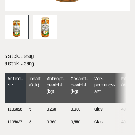
5 Stck. = 250g
8 Stck. = 360g
Artikel-
Inhalt
Abtropf­
Gesamt­
Ver­
EAN-C
Nr.
(Stk)
gewicht
gewicht
packungs­
(VE)
(kg)
(kg)
art
1105026
5
0,250
0,380
Glas
404895
1105027
8
0,360
0,550
Glas
404895